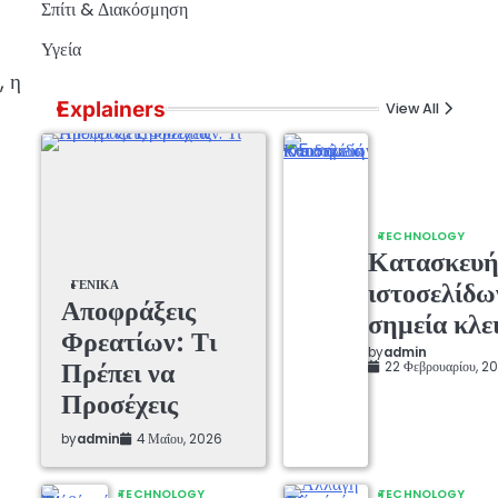
Σπίτι & Διακόσμηση
Υγεία
, η
Explainers
View All
TECHNOLOGY
Κατασκευ
ΓΕΝΙΚΆ
ιστοσελίδω
Αποφράξεις
σημεία κλε
Φρεατίων: Τι
by
admin
Πρέπει να
22 Φεβρουαρίου, 2
Προσέχεις
by
admin
4 Μαΐου, 2026
TECHNOLOGY
TECHNOLOGY