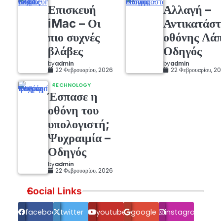
Επισκευή
Αλλαγή –
iMac – Οι
Αντικατάσ
πιο συχνές
οθόνης Λάπ
βλάβες
Οδηγός
by
admin
by
admin
22 Φεβρουαρίου, 2026
22 Φεβρουαρίου, 2
TECHNOLOGY
Έσπασε η
οθόνη του
υπολογιστή;
Ψυχραιμία –
Οδηγός
by
admin
22 Φεβρουαρίου, 2026
Social Links
facebook.com
twitter
youtube
google
instagram