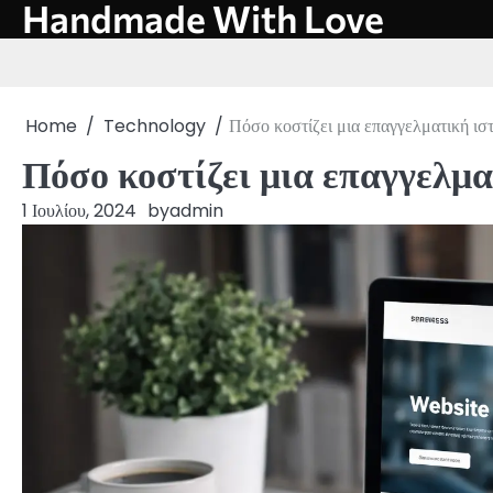
Handmade With Love
Skip
to
content
Home
Technology
Πόσο κοστίζει μια επαγγελματική ισ
Πόσο κοστίζει μια επαγγελμα
1 Ιουλίου, 2024
by
admin