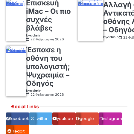
Επισκευή
Αλλαγή 
iMac – Οι πιο
Αντικατ
συχνές
οθόνης 
βλάβες
– Οδηγό
by
admin
by
admin
22 Φεβ
22 Φεβρουαρίου, 2026
Έσπασε η
οθόνη του
υπολογιστή;
Ψυχραιμία –
Οδηγός
by
admin
22 Φεβρουαρίου, 2026
Social Links
facebook.com
twitter
youtube
google
instagram
reddit