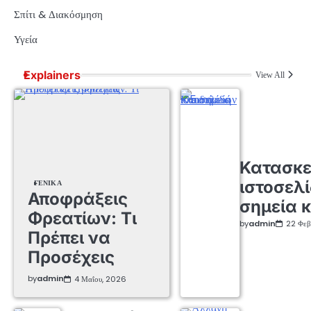
Σπίτι & Διακόσμηση
Υγεία
Explainers
View All
Κατασκ
ιστοσελί
ΓΕΝΙΚΆ
Αποφράξεις
σημεία κ
Φρεατίων: Τι
by
admin
22 Φεβ
Πρέπει να
Προσέχεις
by
admin
4 Μαΐου, 2026