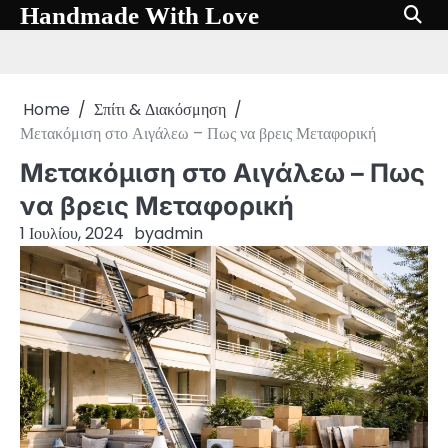
Skip
Handmade With Love
to
content
Home
Σπίτι & Διακόσμηση
Μετακόμιση στο Αιγάλεω – Πως να βρεις Μεταφορική
Μετακόμιση στο Αιγάλεω – Πως
να βρεις Μεταφορική
1 Ιουλίου, 2024
by
admin